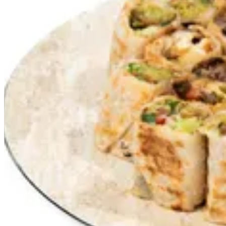
MIX BITES
Mix Bytes 40
Mix Bites Veg Fal Hal 40
KWD 10.000
Mix Bites 40 pcs
KWD 11.500
Mix Bites 60 pcs